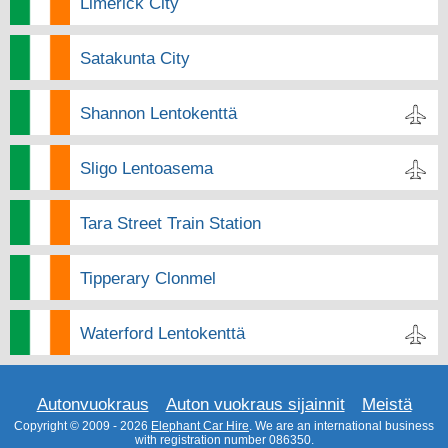
Limerick City
Satakunta City
Shannon Lentokenttä
Sligo Lentoasema
Tara Street Train Station
Tipperary Clonmel
Waterford Lentokenttä
Autonvuokraus
Auton vuokraus sijainnit
Meistä
Copyright © 2009 - 2026
Elephant Car Hire
. We are an international business
with registration number 086350.