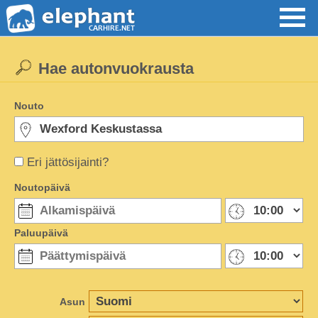
Hae autonvuokrausta
Nouto
Eri jättösijainti?
Noutopäivä
Paluupäivä
Asun