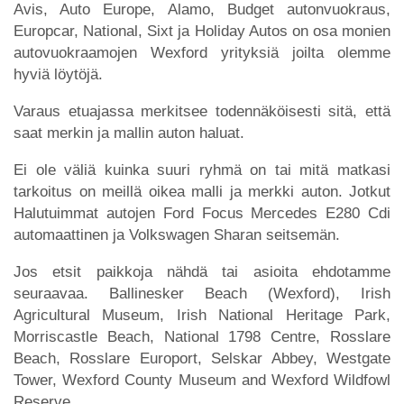
Avis, Auto Europe, Alamo, Budget autonvuokraus,
Europcar, National, Sixt ja Holiday Autos on osa monien
autovuokraamojen Wexford yrityksiä joilta olemme
hyviä löytöjä.
Varaus etuajassa merkitsee todennäköisesti sitä, että
saat merkin ja mallin auton haluat.
Ei ole väliä kuinka suuri ryhmä on tai mitä matkasi
tarkoitus on meillä oikea malli ja merkki auton. Jotkut
Halutuimmat autojen Ford Focus Mercedes E280 Cdi
automaattinen ja Volkswagen Sharan seitsemän.
Jos etsit paikkoja nähdä tai asioita ehdotamme
seuraavaa. Ballinesker Beach (Wexford), Irish
Agricultural Museum, Irish National Heritage Park,
Morriscastle Beach, National 1798 Centre, Rosslare
Beach, Rosslare Europort, Selskar Abbey, Westgate
Tower, Wexford County Museum and Wexford Wildfowl
Reserve.