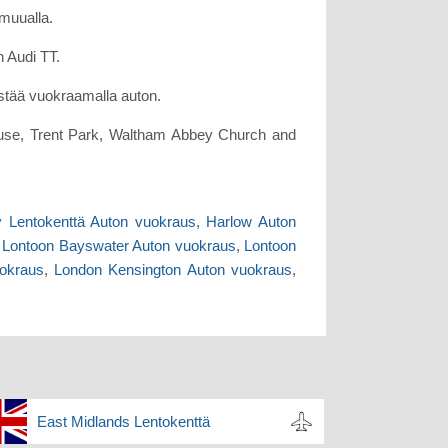
muualla.
n Audi TT.
estää vuokraamalla auton.
House, Trent Park, Waltham Abbey Church and
y Lentokenttä Auton vuokraus
,
Harlow Auton
,
Lontoon Bayswater Auton vuokraus
,
Lontoon
uokraus
,
London Kensington Auton vuokraus
,
East Midlands Lentokenttä