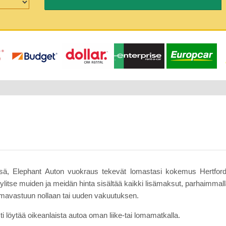
ssä, Elephant Auton vuokraus tekevät lomastasi kokemus Hertford 
litse muiden ja meidän hinta sisältää kaikki lisämaksut, parhaimmalla
omavastuun nollaan tai uuden vakuutuksen.
ti löytää oikeanlaista autoa oman liike-tai lomamatkalla.