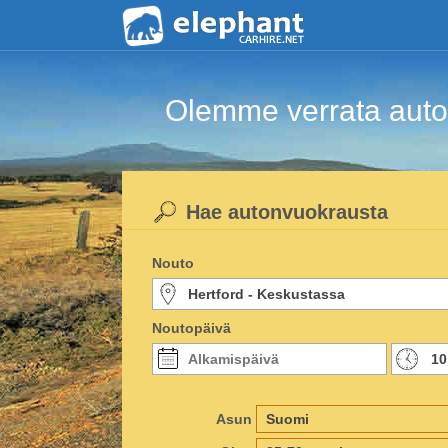
Olemme verrata auton
Hae autonvuokrausta
Nouto
Noutopäivä
Asun