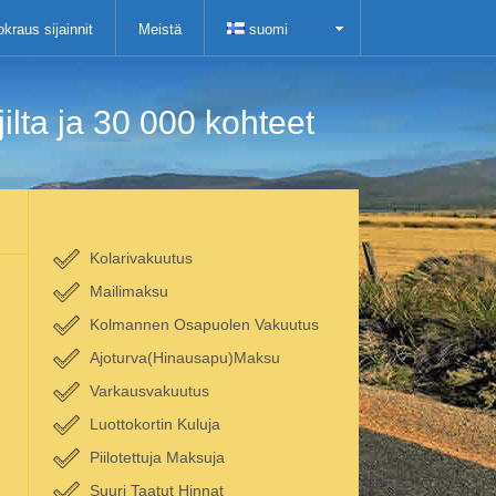
kraus sijainnit
Meistä
suomi
lta ja 30 000 kohteet
Kolarivakuutus
Mailimaksu
Kolmannen Osapuolen Vakuutus
Ajoturva(Hinausapu)Maksu
Varkausvakuutus
Luottokortin Kuluja
Piilotettuja Maksuja
Suuri Taatut Hinnat