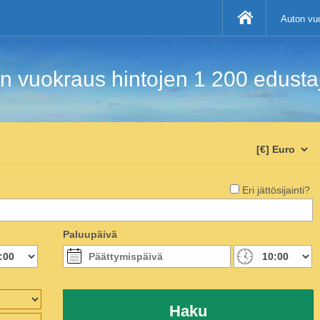
Auton vuo
 vuokraus hintojen 1 200 edustaji
Eri jättösijainti?
Paluupäivä
Haku