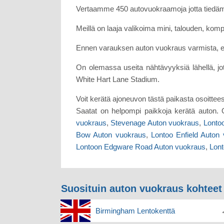
Vertaamme 450 autovuokraamoja jotta tiedäm
Meillä on laaja valikoima mini, talouden, komp
Ennen varauksen auton vuokraus varmista, ett
On olemassa useita nähtävyyksiä lähellä, j
White Hart Lane Stadium.
Voit kerätä ajoneuvon tästä paikasta osoittee
Saatat on helpompi paikkoja kerätä auton. 
vuokraus
,
Stevenage Auton vuokraus
,
Lonto
Bow Auton vuokraus
,
Lontoo Enfield Auton
Lontoon Edgware Road Auton vuokraus
,
Lon
Suosituin auton vuokraus kohteet
Birmingham Lentokenttä