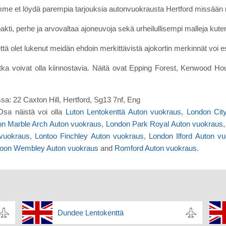
me et löydä parempia tarjouksia autonvuokrausta Hertford missään 
akti, perhe ja arvovaltaa ajoneuvoja sekä urheilullisempi malleja kute
ä olet lukenut meidän ehdoin merkittävistä ajokortin merkinnät voi 
otka voivat olla kiinnostavia. Näitä ovat Epping Forest, Kenwood 
ssa: 22 Caxton Hill, Hertford, Sg13 7nf, Eng
Osa näistä voi olla
Luton Lentokenttä Auton vuokraus
,
London Cit
on Marble Arch Auton vuokraus
,
London Park Royal Auton vuokraus
 vuokraus
,
Lontoo Finchley Auton vuokraus
,
London Ilford Auton v
toon Wembley Auton vuokraus
and
Romford Auton vuokraus
.
Dundee Lentokenttä