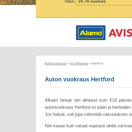
Olen
Autonvuokraus
»
Iso Britannia
»
Hertford
Auton vuokraus Hertford
Alkaen hinnat niin alhaiset kuin €18 päivä
autonvuokraus Hertford on pään ja hartioiden y
Jos haluat, voit jopa vähentää vakuutuksen 
Niin kauan kuin varaat nopeasti olette varmas