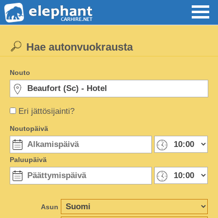
Hae autonvuokrausta
Nouto
Eri jättösijainti?
Noutopäivä
Paluupäivä
Asun