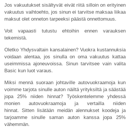
Jos vakuutukset sisältyvät eivät riitä silloin on erityinen
vakuutus vaihtoehto, jos sinun ei tarvitse maksaa liikaa
maksut olet onneton tarpeeksi päästä onnettomuus.
Voit vapaasti tutustu ehtoihin ennen varauksen
tekemistä.
Oletko Yhdysvaltain kansalainen? Vuokra kustannuksia
voidaan alentaa, jos sinulla on oma vakuutus kattaa
useimmissa ajoneuvoissa. Sinun tarvitsee vain valita
Basic kun luot varaus.
Miksi mennä suoraan johtaville autovuokraamoja kun
voimme tarjota sinulle auton näiltä yrityksiltä ja säästää
jopa 25% niiden hinnat? Työskentelemme yhdessä
monien autovuokraamoja ja vertailla niiden
hinnat. Sitten lisätään meidän alennukset koodeja ja
tarjoamme sinulle saman auton kanssa jopa 25%
vähemmän.