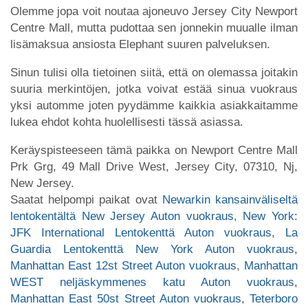
Olemme jopa voit noutaa ajoneuvo Jersey City Newport
Centre Mall, mutta pudottaa sen jonnekin muualle ilman
lisämaksua ansiosta Elephant suuren palveluksen.
Sinun tulisi olla tietoinen siitä, että on olemassa joitakin
suuria merkintöjen, jotka voivat estää sinua vuokraus
yksi automme joten pyydämme kaikkia asiakkaitamme
lukea ehdot kohta huolellisesti tässä asiassa.
Keräyspisteeseen tämä paikka on Newport Centre Mall
Prk Grg, 49 Mall Drive West, Jersey City, 07310, Nj,
New Jersey.
Saatat helpompi paikat ovat
Newarkin kansainväliseltä
lentokentältä New Jersey Auton vuokraus
,
New York:
JFK International Lentokenttä Auton vuokraus
,
La
Guardia Lentokenttä New York Auton vuokraus
,
Manhattan East 12st Street Auton vuokraus
,
Manhattan
WEST neljäskymmenes katu Auton vuokraus
,
Manhattan East 50st Street Auton vuokraus
,
Teterboro