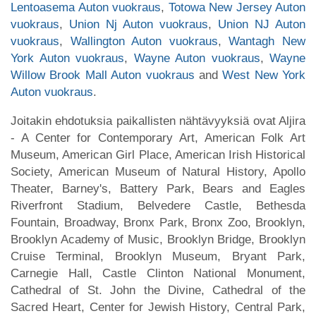
Lentoasema Auton vuokraus
,
Totowa New Jersey Auton
vuokraus
,
Union Nj Auton vuokraus
,
Union NJ Auton
vuokraus
,
Wallington Auton vuokraus
,
Wantagh New
York Auton vuokraus
,
Wayne Auton vuokraus
,
Wayne
Willow Brook Mall Auton vuokraus
and
West New York
Auton vuokraus
.
Joitakin ehdotuksia paikallisten nähtävyyksiä ovat Aljira
- A Center for Contemporary Art, American Folk Art
Museum, American Girl Place, American Irish Historical
Society, American Museum of Natural History, Apollo
Theater, Barney's, Battery Park, Bears and Eagles
Riverfront Stadium, Belvedere Castle, Bethesda
Fountain, Broadway, Bronx Park, Bronx Zoo, Brooklyn,
Brooklyn Academy of Music, Brooklyn Bridge, Brooklyn
Cruise Terminal, Brooklyn Museum, Bryant Park,
Carnegie Hall, Castle Clinton National Monument,
Cathedral of St. John the Divine, Cathedral of the
Sacred Heart, Center for Jewish History, Central Park,