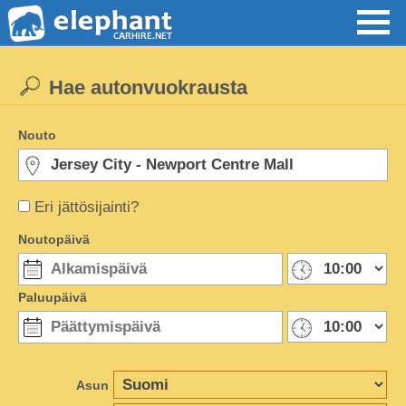
Hae autonvuokrausta
Nouto
Eri jättösijainti?
Noutopäivä
Paluupäivä
Asun