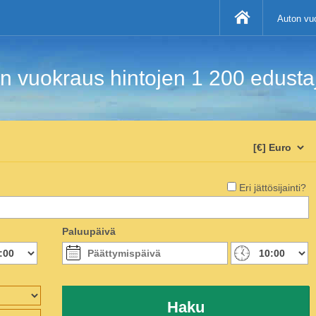
Auton vuo
 vuokraus hintojen 1 200 edustaji
Eri jättösijainti?
Paluupäivä
Haku