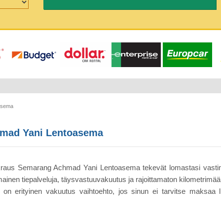
asema
hmad Yani Lentoasema
okraus Semarang Achmad Yani Lentoasema tekevät lomastasi vastin
en tiepalveluja, täysvastuuvakuutus ja rajoittamaton kilometrimäärä
oin on erityinen vakuutus vaihtoehto, jos sinun ei tarvitse maksaa