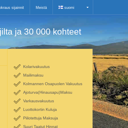
kraus sijainnit
Meistä
suomi
lta ja 30 000 kohteet
Kolarivakuutus
Mailimaksu
Kolmannen Osapuolen Vakuutus
Ajoturva(Hinausapu)Maksu
Varkausvakuutus
Luottokortin Kuluja
Piilotettuja Maksuja
Suuri Taatut Hinnat