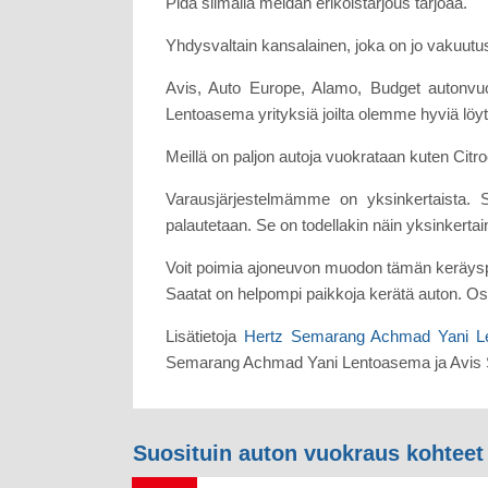
Pidä silmällä meidän erikoistarjous tarjoaa.
Yhdysvaltain kansalainen, joka on jo vakuut
Avis, Auto Europe, Alamo, Budget autonvu
Lentoasema yrityksiä joilta olemme hyviä löyt
Meillä on paljon autoja vuokrataan kuten Cit
Varausjärjestelmämme on yksinkertaista. Si
palautetaan. Se on todellakin näin yksinkertai
Voit poimia ajoneuvon muodon tämän keräys
Saatat on helpompi paikkoja kerätä auton. Osa
Lisätietoja
Hertz Semarang Achmad Yani L
Semarang Achmad Yani Lentoasema ja Avis
Suosituin auton vuokraus kohteet