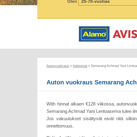
Olen
Autonvuokraus
»
Indonesia
»
Semarang Achmad Yani Lento
Auton vuokraus Semarang Ac
With hinnat alkaen €128 viikossa, autonvu
Semarang Achmad Yani Lentoasema tulee ilmain
Jos vakuutukset sisältyvät eivät riitä sill
onnettomuus.