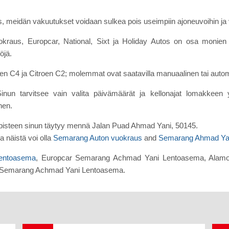
us, meidän vakuutukset voidaan sulkea pois useimpiin ajoneuvoihin j
okraus, Europcar, National, Sixt ja Holiday Autos on osa mon
öjä.
roen C4 ja Citroen C2; molemmat ovat saatavilla manuaalinen tai auto
nun tarvitsee vain valita päivämäärät ja kellonajat lomakkeen yll
nen.
pisteen sinun täytyy mennä Jalan Puad Ahmad Yani, 50145.
 näistä voi olla
Semarang Auton vuokraus
and
Semarang Ahmad Yan
entoasema
, Europcar Semarang Achmad Yani Lentoasema, Alam
 Semarang Achmad Yani Lentoasema.