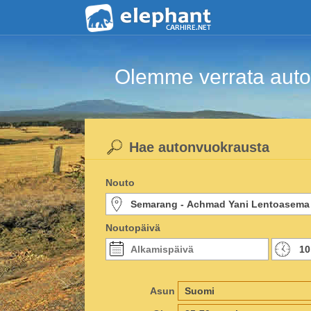
Olemme verrata auton
Hae autonvuokrausta
Nouto
Noutopäivä
Asun