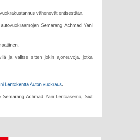
a vuokrakustannus vähenevät entisestään.
ien autovuokraamojen Semarang Achmad Yani
maattinen.
ä ja valitse sitten jokin ajoneuvoja, jotka
i Lentokenttä Auton vuokraus
.
o Semarang Achmad Yani Lentoasema, Sixt