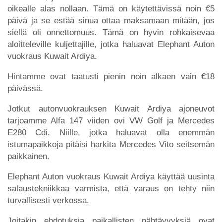
oikealle alas nollaan. Tämä on käytettävissä noin €5
päivä ja se estää sinua ottaa maksamaan mitään, jos
siellä oli onnettomuus. Tämä on hyvin rohkaisevaa
aloitteleville kuljettajille, jotka haluavat Elephant Auton
vuokraus Kuwait Ardiya.
Hintamme ovat taatusti pienin noin alkaen vain €18
päivässä.
Jotkut autonvuokrauksen Kuwait Ardiya ajoneuvot
tarjoamme Alfa 147 viiden ovi VW Golf ja Mercedes
E280 Cdi. Niille, jotka haluavat olla enemmän
istumapaikkoja pitäisi harkita Mercedes Vito seitsemän
paikkainen.
Elephant Auton vuokraus Kuwait Ardiya käyttää uusinta
salaustekniikkaa varmista, että varaus on tehty niin
turvallisesti verkossa.
Joitakin ehdotuksia paikallisten nähtävyyksiä ovat