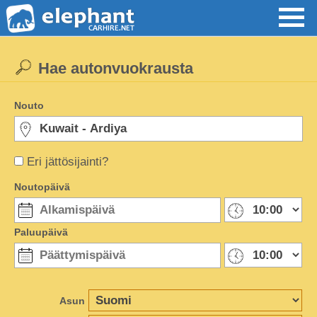
Hae autonvuokrausta
Nouto
Eri jättösijainti?
Noutopäivä
Paluupäivä
Asun