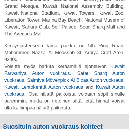
Grand Mosque, Kuwait National Assembly Building,
Kuwait National Stadium, Kuwait Towers, Kuwait Zoo,
Liberation Tower, Marina Bay Beach, National Musem of
Kuwait, Sahara Club, Seif Palace, Souq Sharq Mall and
The Avenues Mall.
Keräyspisteeseen tämä paikka on 5th Ring Road,
Mohammed Nazzal Al Moassab St, Ardiya Craft Area,
92400.
Voisitte myös harkita keräämällä ajoneuvon
Kuwait
Farwaniya Auton vuokraus
,
Safat Sharq Auton
vuokraus
,
Salmiya Mövenpick Al Bidaa Auton vuokraus
,
Kuwait Lentokenttä Auton vuokraus
and
Kuwait Auton
vuokraus
. Osa näistä paikoista voidaan sopii sinulle
paremmin, mutta on tietoinen siitä, että hinnat voivat
olla kalliimpaa näistä paikoista.
Suosituin auton vuokraus kohteet