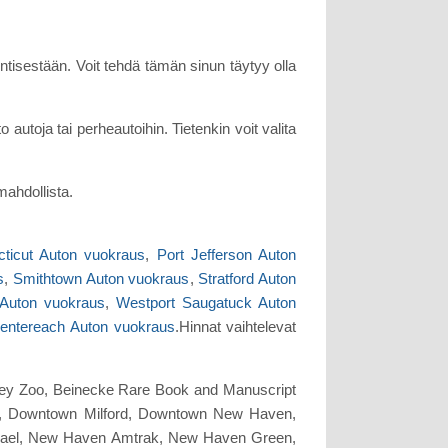
tisestään. Voit tehdä tämän sinun täytyy olla
autoja tai perheautoihin. Tietenkin voit valita
mahdollista.
ticut Auton vuokraus
,
Port Jefferson Auton
s
,
Smithtown Auton vuokraus
,
Stratford Auton
Auton vuokraus
,
Westport Saugatuck Auton
entereach Auton vuokraus
.Hinnat vaihtelevat
dsley Zoo, Beinecke Rare Book and Manuscript
ield, Downtown Milford, Downtown New Haven,
aphael, New Haven Amtrak, New Haven Green,