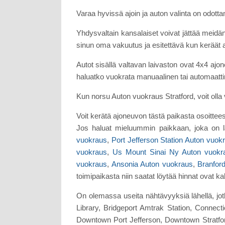
Varaa hyvissä ajoin ja auton valinta on odot
Yhdysvaltain kansalaiset voivat jättää meidä
sinun oma vakuutus ja esitettävä kun keräät 
Autot sisällä valtavan laivaston ovat 4x4 ajon
haluatko vuokrata manuaalinen tai automaatti
Kun norsu Auton vuokraus Stratford, voit olla 
Voit kerätä ajoneuvon tästä paikasta osoittee
Jos haluat mieluummin paikkaan, joka on l
vuokraus
,
Port Jefferson Station Auton vuok
vuokraus
,
Us Mount Sinai Ny Auton vuokr
vuokraus
,
Ansonia Auton vuokraus
,
Branfor
toimipaikasta niin saatat löytää hinnat ovat kal
On olemassa useita nähtävyyksiä lähellä, jo
Library, Bridgeport Amtrak Station, Connec
Downtown Port Jefferson, Downtown Stratfo