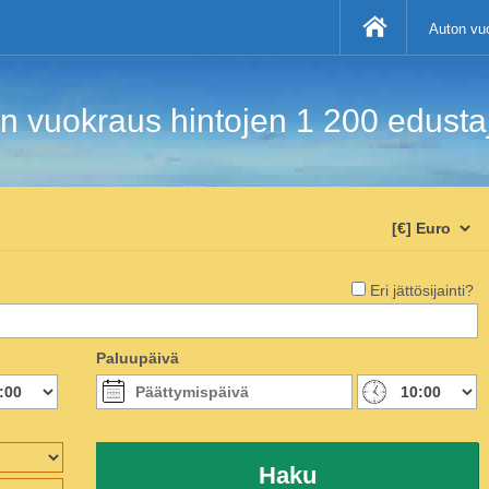
Auton vuo
 vuokraus hintojen 1 200 edustaji
Eri jättösijainti?
Paluupäivä
Haku