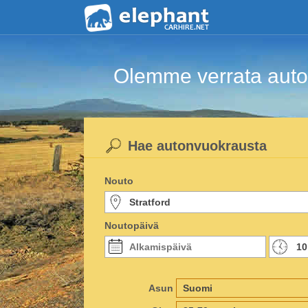
Olemme verrata auton
Hae autonvuokrausta
Nouto
Noutopäivä
Asun