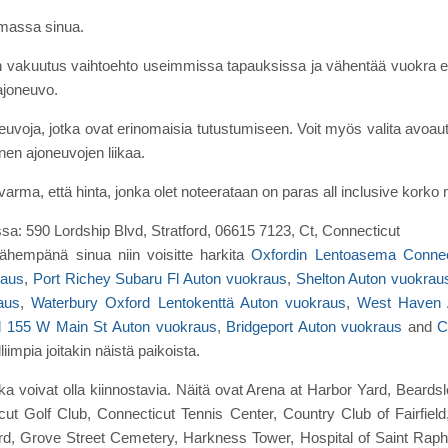
tamassa sinua.
n vakuutus vaihtoehto useimmissa tapauksissa ja vähentää vuokra en
ajoneuvo.
euvoja, jotka ovat erinomaisia tutustumiseen. Voit myös valita avoauto 
nen ajoneuvojen liikaa.
varma, että hinta, jonka olet noteerataan on paras all inclusive korko 
ssa: 590 Lordship Blvd, Stratford, 06615 7123, Ct, Connecticut
ähempänä sinua niin voisitte harkita
Oxfordin Lentoasema Connec
raus
,
Port Richey Subaru Fl Auton vuokraus
,
Shelton Auton vuokrau
aus
,
Waterbury Oxford Lentokenttä Auton vuokraus
,
West Haven 
d 155 W Main St Auton vuokraus
,
Bridgeport Auton vuokraus
and
C
liimpia joitakin näistä paikoista.
tka voivat olla kiinnostavia. Näitä ovat Arena at Harbor Yard, Bear
ticut Golf Club, Connecticut Tennis Center, Country Club of Fairf
rd, Grove Street Cemetery, Harkness Tower, Hospital of Saint R