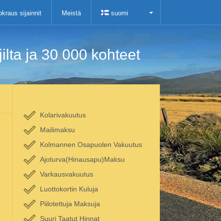
kraus sijainnit
Meistä
suomi
lta ja 30 000 kohteet
Kolarivakuutus
Mailimaksu
Kolmannen Osapuolen Vakuutus
Ajoturva(Hinausapu)Maksu
Varkausvakuutus
Luottokortin Kuluja
Piilotettuja Maksuja
Suuri Taatut Hinnat