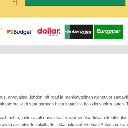
lous, arvovaltaa, johdon, off road ja monikäyttöinen ajoneuvot saatav
Takaamme, että saat parhaan hinta saatavilla kaikkiin vuokra-auton
aihtoehto, jonka avulla asiakkaat voivat alentaa liikaa oikealle alas 
aa aloitteleville kuljettajille, jotka haluavat Elephant Auton vuokrau